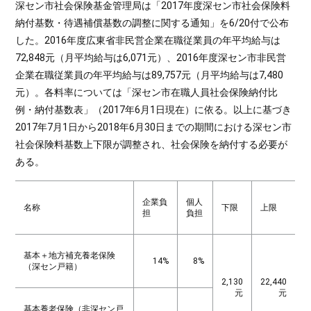
深セン市社会保険基金管理局は「2017年度深セン市社会保険料
納付基数・待遇補償基数の調整に関する通知」を6/20付で公布
した。2016年度広東省非民営企業在職従業員の年平均給与は
72,848元（月平均給与は6,071元）、2016年度深セン市非民営
企業在職従業員の年平均給与は89,757元（月平均給与は7,480
元）。各料率については「深セン市在職人員社会保険納付比
例・納付基数表」（2017年6月1日現在）に依る。以上に基づき
2017年7月1日から2018年6月30日までの期間における深セン市
社会保険料基数上下限が調整され、社会保険を納付する必要が
ある。
企業負
個人
名称
下限
上限
担
負担
基本＋地方補充養老保険
14%
8%
（深セン戸籍）
2,130
22,440
元
元
基本養老保険（非深セン戸