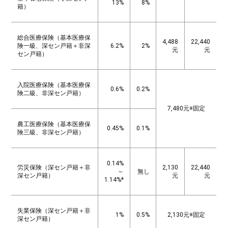
13%
8%
籍）
総合医療保険（基本医療保
4,488
22,440
険一級、深セン戸籍＋非深
6.2%
2%
元
元
セン戸籍）
入院医療保険（基本医療保
0.6%
0.2%
険二級、非深セン戸籍）
7,480元※固定
農工医療保険（基本医療保
0.45%
0.1%
険三級、非深セン戸籍）
0.14%
労災保険（深セン戸籍＋非
2,130
22,440
～
無し
深セン戸籍）
元
元
1.14%*
失業保険（深セン戸籍＋非
1%
0.5%
2,130元※固定
深セン戸籍）