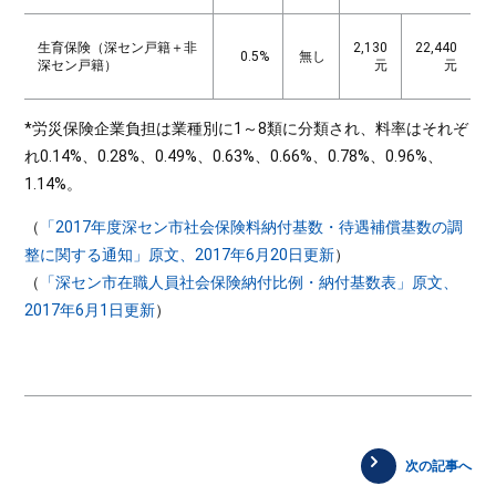
生育保険（深セン戸籍＋非
2,130
22,440
0.5%
無し
深セン戸籍）
元
元
*労災保険企業負担は業種別に1～8類に分類され、料率はそれぞ
れ0.14%、0.28%、0.49%、0.63%、0.66%、0.78%、0.96%、
1.14%。
（
「2017年度深セン市社会保険料納付基数・待遇補償基数の調
整に関する通知」原文、2017年6月20日更新
）
（
「深セン市在職人員社会保険納付比例・納付基数表」原文、
2017年6月1日更新
）
次の記事へ