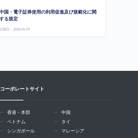
中国・電子証券使用の利用促進及び規範化に関
する規定
公開日：2026-05-29
コーポレートサイト
香港・本部
中国
ベトナム
タイ
シンガポール
マレーシア