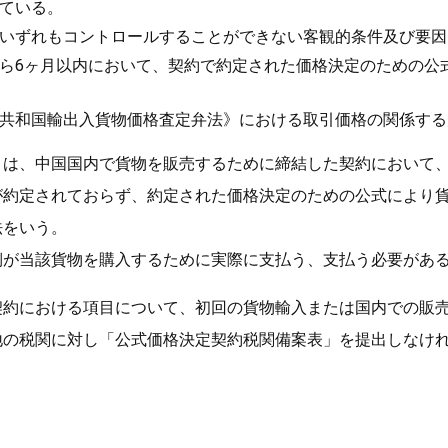
ている。
いずれもコントロールすることができない客観的条件及び要因
ら6ヶ月以内において、契約で約定された価格決定のための公
共和国輸出入貨物価格査定弁法》における取引価格の関係する
とは、中国国内で貨物を販売するために締結した契約において
が約定されておらず、約定された価格決定のための公式により
法をいう。
側が当該貨物を購入するために実際に支払う、支払う必要があ
契約における項目について、初回の貨物輸入または国内での販
地の税関に対し「公式価格決定契約税関備案表」を提出しなけ