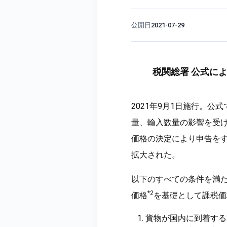
公開日
2021-07-29
税関総署 公式に
2021年9月1日施行。
量、輸入数量の影響を受
価格の決定により申告を
拡大された。
以下のすべての条件を満
*2
価格
を基礎として課税価
貨物が国内に到着する