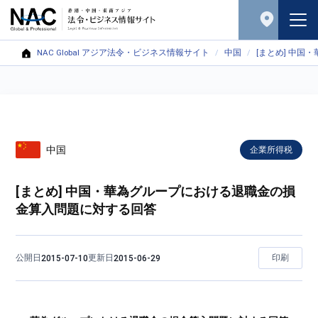
NAC Global アジア法令・ビジネス情報サイト
中国
[まとめ] 中
中国
企業所得税
[まとめ] 中国・華為グループにおける退職金の損
金算入問題に対する回答
公開日
更新日
印刷
2015-07-10
2015-06-29