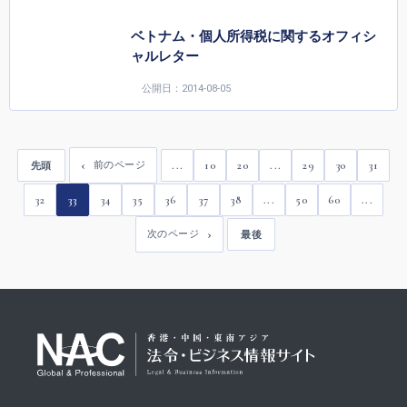
ベトナム・個人所得税に関するオフィシ
ャルレター
公開日：2014-08-05
...
10
20
...
29
30
31
前のページ
先頭
32
33
34
35
36
37
38
...
50
60
...
次のページ
最後