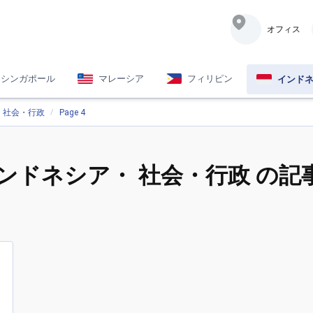
オフィス
シンガポール
マレーシア
フィリピン
インド
社会・行政
Page 4
ンドネシア
・ 社会・行政 の記