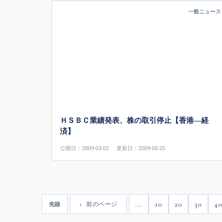
一般ニュース
ＨＳＢＣ業績発表、株の取引停止【香港—経
済】
公開日：2009-03-02
更新日：2009-05-25
...
10
20
30
4
前のページ
先頭