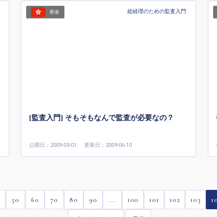
総経理のための監査入門
香港
[監査入門] そもそもなんで監査が必要なの？
公開日：2009-03-01
更新日：2009-06-10
0
50
60
70
80
90
...
100
101
102
103
1