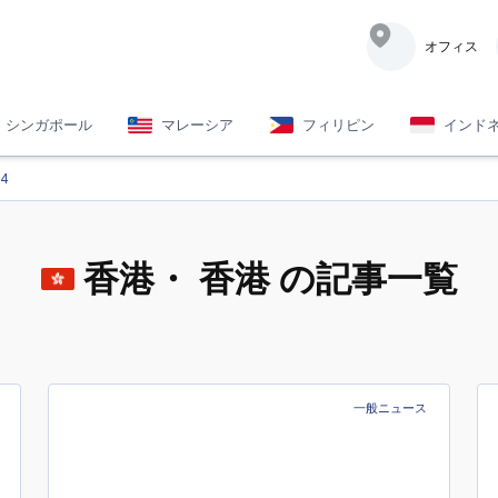
オフィス
シンガポール
マレーシア
フィリピン
インド
04
香港
・ 香港 の記事一覧
一般ニュース