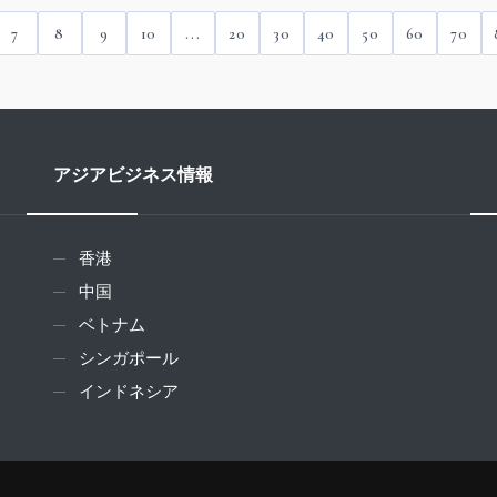
7
8
9
10
...
20
30
40
50
60
70
アジアビジネス情報
香港
中国
ベトナム
シンガポール
インドネシア