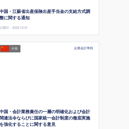
中国・江蘇省出産保険出産手当金の支給方式調
整に関する通知
公開日：2025-12-31
企業会計準則
中国
中国・会計業務責任の一層の明確化および会計
関連法令ならびに国家統一会計制度の徹底実施
を強化することに関する意見