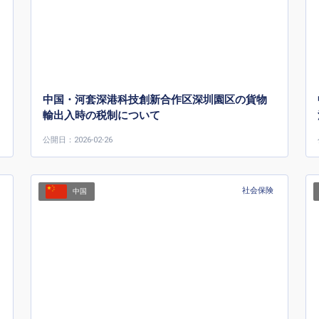
中国・河套深港科技創新合作区深圳園区の貨物
輸出入時の税制について
公開日：2026-02-26
社会保険
中国