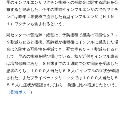
季のインフルエンザワクチン接種への補助金に関する詳細を公
布すると発表した。今年の季節性インフルエンザの混合ワクチ
ンには昨年世界規模で流行した新型インフルエンザ（Ｈ１Ｎ
１）ワクチンも含まれるという。
同センターの曽浩輝・総監は、予防接種で感染の可能性を７～
９割減らせると指摘。高齢者が接種後にインフルに感染した場
合は入院する可能性を半減でき、死亡率も５～７割減らせると
して、早めの接種を呼び掛けている。秋が近付きインフル患者
は増加傾向にあり、８月末までの１週間で公立病院を受診した
患者のうち、１０００人当たり６.８人にインフルの症状が確認
された。またプライベートクリニックでは１０００人当たり５
５.５人に症状が確認されており、前週に比べ増加したという。
（
香港ポスト
）