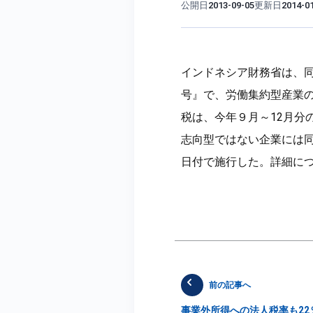
公開日
更新日
2013-09-05
2014-0
インドネシア財務省は、同
号』で、労働集約型産業の
税は、今年９月～12月分
志向型ではない企業には同
日付で施行した。詳細に
前の記事へ
事業外所得への法人税率も22