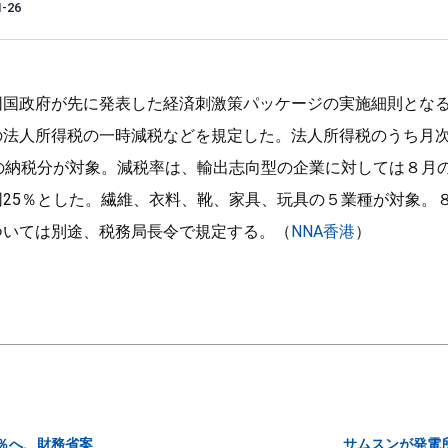
1-26
国政府が先に発表した経済刺激策パッケージの実施細則となる財務
法人所得税の一時減税などを規定した。法人所得税のうち月次の
の納税分が対象。減税率は、輸出志向型の企業に対しては８月の
25％とした。繊維、衣料、靴、家具、玩具の５業種が対象。８
ついては別途、税務局長令で規定する。（
NNA香港
）
％へ、財務省案
サムスンが発電