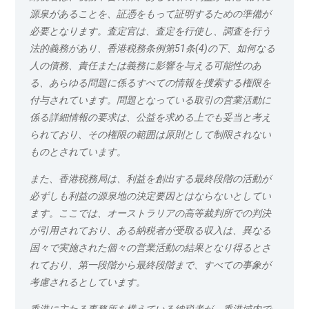
源泉があることを、証憑をもって証明するための準備が
必要となります。査定官は、査定を行使し、調査を行う
法的義務があり、香港税務条例第51条(4)の下、如何なる
人の債務、責任または義務に影響を与える可能性のあ
る、あらゆる問題に係るすべての情報を捜索する権限を
付与されています。問題となっている取引の営業活動に
係る詳細情報の要求は、公益を求める上でも妥当と考え
られており、その権限の範囲は原則として制限されない
ものとされています。
また、香港税務局は、利益を創出する最終段階の活動が
必ずしも利益の源泉地の決定要因とはならないとしてい
ます。ここでは、オーストラリアの高等裁判所での判決
が引用されており、ある納税者が受取る収入は、異なる
国々で実施された個々の営業活動の結果となり得るとさ
れており、第一段階から最終段階まで、すべての事象が
考慮されるとしています。