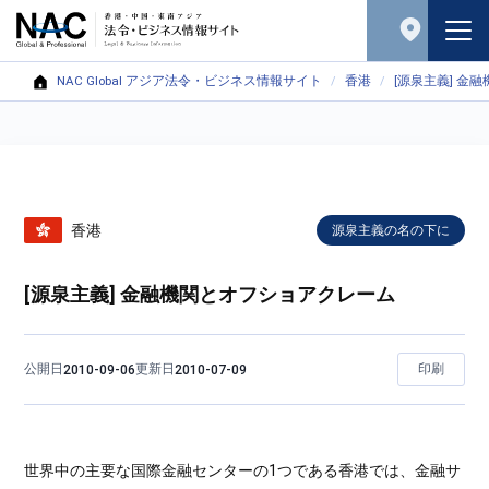
NAC Global アジア法令・ビジネス情報サイト
香港
[源泉主義] 金
香港
源泉主義の名の下に
[源泉主義] 金融機関とオフショアクレーム
公開日
更新日
印刷
2010-09-06
2010-07-09
世界中の主要な国際金融センターの1つである香港では、金融サ