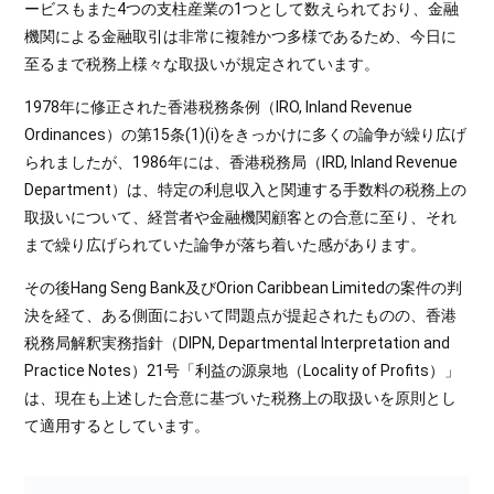
ービスもまた4つの支柱産業の1つとして数えられており、金融
機関による金融取引は非常に複雑かつ多様であるため、今日に
至るまで税務上様々な取扱いが規定されています。
1978年に修正された香港税務条例（IRO, Inland Revenue
Ordinances）の第15条(1)(i)をきっかけに多くの論争が繰り広げ
られましたが、1986年には、香港税務局（IRD, Inland Revenue
Department）は、特定の利息収入と関連する手数料の税務上の
取扱いについて、経営者や金融機関顧客との合意に至り、それ
まで繰り広げられていた論争が落ち着いた感があります。
その後Hang Seng Bank及びOrion Caribbean Limitedの案件の判
決を経て、ある側面において問題点が提起されたものの、香港
税務局解釈実務指針（DIPN, Departmental Interpretation and
Practice Notes）21号「利益の源泉地（Locality of Profits）」
は、現在も上述した合意に基づいた税務上の取扱いを原則とし
て適用するとしています。