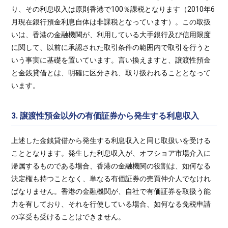
り、その利息収入は原則香港で100％課税となります（2010年6
月現在銀行預金利息自体は非課税となっています）。この取扱
いは、香港の金融機関が、利用している大手銀行及び信用限度
に関して、以前に承認された取引条件の範囲内で取引を行うと
いう事実に基礎を置いています。言い換えますと、譲渡性預金
と金銭貸借とは、明確に区分され、取り扱われることとなって
います。
3. 譲渡性預金以外の有価証券から発生する利息収入
上述した金銭貸借から発生する利息収入と同じ取扱いを受ける
こととなります。発生した利息収入が、オフショア市場介入に
帰属するものである場合、香港の金融機関の役割は、如何なる
決定権も持つことなく、単なる有価証券の売買仲介人でなけれ
ばなりません。香港の金融機関が、自社で有価証券を取扱う能
力を有しており、それを行使している場合、如何なる免税申請
の享受も受けることはできません。