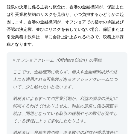
源泉の決定に係る主要な概念は、香港の金融機関が、保証また
は引受業務契約のリスクを見積り、かつ負担するかどうかに起
因します。香港の金融機関が、オフショアでの指示の承認及び
否認の決定権、並びにリスクを有していない場合、保証または
引受業務手数料は、単に会計上計上されるのみで、税務上非課
税となります。
※ オフショアクレーム（Offshore Claim）の手続
ここでは、金融機関に限らず、個人や金融機関以外の法
人にも適用される可能性があるオフショアクレームにつ
いて、少し触れたいと思います。
納税者によるすべての営業活動が、利益の源泉の決定に
関与するわけではありません。利益の源泉に係る調査手
続は、問題となっている取引の種類やその取引が発生し
ている状況によって多岐にわたります。
納税者は、税務申告の際、ある取引の利益が香港域外に