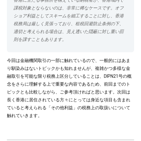
香港に主たる事務所を構えている納税者が、香港域内で
課税対象とならないのは、非常に稀なケースです。オフ
ショア利益としてスキームを細工することに対し、香港
税務局は厳しく見張っており、租税回避防止条例の下、
適切と考えられる場合は、見え透いた隠蔽に対し重い罰
則を課すこともあります。
今回は金融機関取引の一部に触れているので、一般的にはあま
り馴染みはないトピックかも知れませんが、複雑かつ多様な金
融取引を可能な限り税務上区分していることは、DIPN21号の概
念をさらに理解する上で重要な内容であるため、前回までのト
ピックとも比較しながら、ご参考頂ければと思います。次回は
長く香港に居住されている方々にとっては身近な項目も含まれ
ていると考えられる「その他利益」の税務上の取扱いについて
触れていきます。