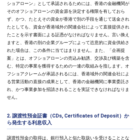
ショアローン」として承認されるためには、香港の金融機関が
そのオフショアローンの資金源を決定する権限を有しておら
ず、かつ、たとえその資金が香港で別の手段を通じて送金され
たとしても、資金が香港域外の関連会社によって直接提供され
たことを示す書面による証憑がなければなりません。言い換え
ますと、香港の別の企業グループによって恣意的に資金供給さ
れた場合は、この条件に当てはまりません。また、「企画提
案」とは、オフショアローンの売込み勧誘、交渉及び構築を含
む、特定の事業を獲得するための一連の取組みを指します。オ
フショアクレームが承認されるには、香港域外の関連会社によ
る営業活動の直接の成果として、香港の金融機関に事業委託さ
れ、かつ事業参加を招請されることを実証できなければなりま
せん。
2. 譲渡性預金証書（CDs, Certificates of Deposit）か
ら発生する利息収入
譲渡性預金の取得は、銀行預入と似た取扱いを受けることとな