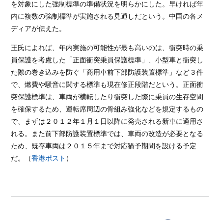
を対象にした強制標準の準備状況を明らかにした。早ければ年
内に複数の強制標準が実施される見通しだという。中国の各メ
ディアが伝えた。
王氏によれば、年内実施の可能性が最も高いのは、衝突時の乗
員保護を考慮した「正面衝突乗員保護標準」、小型車と衝突し
た際の巻き込みを防ぐ「商用車前下部防護装置標準」など３件
で、燃費や騒音に関する標準も現在修正段階だという。正面衝
突保護標準は、車両が横転したり衝突した際に乗員の生存空間
を確保するため、運転席周辺の骨組み強化などを規定するもの
で、まずは２０１２年１月１日以降に発売される新車に適用さ
れる。また前下部防護装置標準では、車両の改造が必要となる
ため、既存車両は２０１５年まで対応猶予期間を設ける予定
だ。（
香港ポスト
）