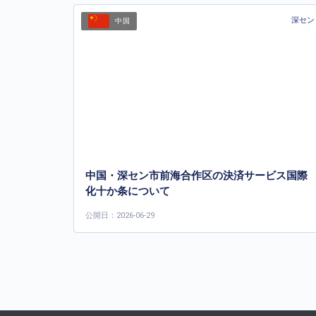
深セン
中国
中国・深セン市前海合作区の決済サービス国際
化十か条について
公開日：2026-06-29