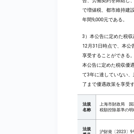
合、労働契約を締結し
で増値税、都市維持建
年間9,000元である。
3）本公告に定めた税収政
12月31日時点で、本
享受することができる
本公告に定めた税収優
て3年に達していない
了まで優遇政策を享受
法規
上海市財政局 国
名称
税額控除基準の明
法規
沪財発〔2023〕9