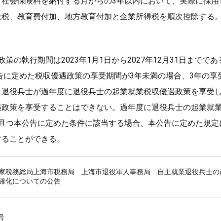
、社会保険料を納付する月からの3年以内において、実際に採用
設税、教育費付加、地方教育付加と企業所得税を順次控除する
策の執行期間は2023年1月1日から2027年12月31日までであ
公告に定めた税収優遇政策の享受期間が3年未満の場合、3年の
。退役兵士が過年度に退役兵士の起業就業税収優遇政策を享受
遇政策を享受することはできない。過年度に退役兵士の起業就
、且つ本公告に定めた条件に該当する場合、本公告に定めた規定
することができる。
家税務総局上海市税務局 上海市退役軍人事務局 自主就業退役兵士の
確化についての公告
号