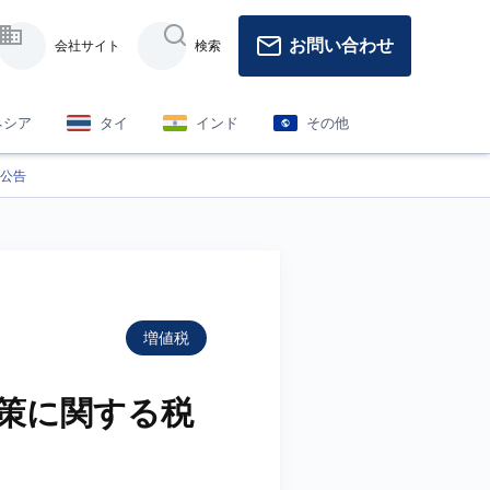
お問い合わせ
会社サイト
検索
ネシア
タイ
インド
その他
公告
増値税
策に関する税