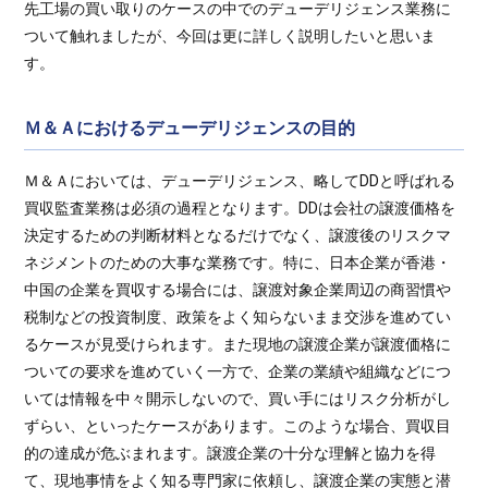
先工場の買い取りのケースの中でのデューデリジェンス業務に
ついて触れましたが、今回は更に詳しく説明したいと思いま
す。
Ｍ＆Ａにおけるデューデリジェンスの目的
Ｍ＆Ａにおいては、デューデリジェンス、略してDDと呼ばれる
買収監査業務は必須の過程となります。DDは会社の譲渡価格を
決定するための判断材料となるだけでなく、譲渡後のリスクマ
ネジメントのための大事な業務です。特に、日本企業が香港・
中国の企業を買収する場合には、譲渡対象企業周辺の商習慣や
税制などの投資制度、政策をよく知らないまま交渉を進めてい
るケースが見受けられます。また現地の譲渡企業が譲渡価格に
ついての要求を進めていく一方で、企業の業績や組織などにつ
いては情報を中々開示しないので、買い手にはリスク分析がし
ずらい、といったケースがあります。このような場合、買収目
的の達成が危ぶまれます。譲渡企業の十分な理解と協力を得
て、現地事情をよく知る専門家に依頼し、譲渡企業の実態と潜