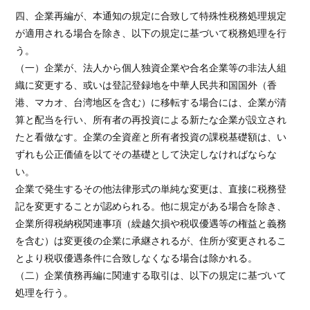
四、企業再編が、本通知の規定に合致して特殊性税務処理規定
が適用される場合を除き、以下の規定に基づいて税務処理を行
う。
（一）企業が、法人から個人独資企業や合名企業等の非法人組
織に変更する、或いは登記登録地を中華人民共和国国外（香
港、マカオ、台湾地区を含む）に移転する場合には、企業が清
算と配当を行い、所有者の再投資による新たな企業が設立され
たと看做なす。企業の全資産と所有者投資の課税基礎額は、い
ずれも公正価値を以てその基礎として決定しなければならな
い。
企業で発生するその他法律形式の単純な変更は、直接に税務登
記を変更することが認められる。他に規定がある場合を除き、
企業所得税納税関連事項（繰越欠損や税収優遇等の権益と義務
を含む）は変更後の企業に承継されるが、住所が変更されるこ
とより税収優遇条件に合致しなくなる場合は除かれる。
（二）企業債務再編に関連する取引は、以下の規定に基づいて
処理を行う。