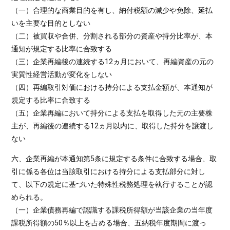
（一）合理的な商業目的を有し、納付税額の減少や免除、延払
いを主要な目的としない
（二）被買収や合併、分割される部分の資産や持分比率が、本
通知が規定する比率に合致する
（三）企業再編後の連続する12ヵ月において、再編資産の元の
実質性経営活動が変化をしない
（四）再編取引対価における持分による支払金額が、本通知が
規定する比率に合致する
（五）企業再編において持分による支払を取得した元の主要株
主が、再編後の連続する12ヵ月以内に、取得した持分を譲渡し
ない
六、企業再編が本通知第5条に規定する条件に合致する場合、取
引に係る各位は当該取引における持分による支払部分に対し
て、以下の規定に基づいた特殊性税務処理を執行することが認
められる。
（一）企業債務再編で認識する課税所得額が当該企業の当年度
課税所得額の50％以上を占める場合、五納税年度期間に渡っ