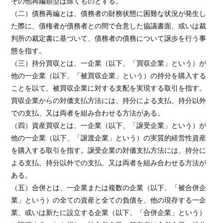
その他再編類型は除くものとする。
（二）債務再編とは、債務者の財務状態に困難な状況が発生し
た際に、債権者が債務者との間で合意した協議書面、或いは裁
判所の裁定書に基づいて、債務者の債務について譲歩を行う事
態を指す。
（三）持分買収とは、一企業（以下、「買収企業」という）が
他の一企業（以下、「被買収企業」という）の持分を購入する
ことを以て、被買収企業に対する支配を実現する取引を指す。
買収企業からの対価支払方法には、持分による支払、持分以外
での支払、又は両者を組み合わせる方法がある。
（四）資産買収とは、一企業（以下、「譲受企業」という）が
他の一企業（以下、「譲渡企業」という）の実質的経営性資産
を購入する取引を指す。譲受企業の対価支払方法には、持分に
よる支払、持分以外での支払、又は両者を組み合わせる方法が
ある。
（五）合併とは、一企業または複数の企業（以下、「被合併企
業」という）の全ての資産と全ての負債を、他の現存する一企
業、或いは新たに設立する企業（以下、「合併企業」という）