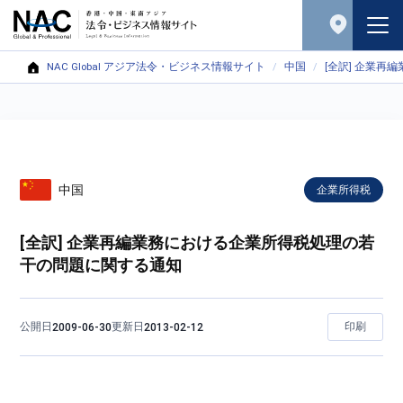
NAC Global アジア法令・ビジネス情報サイト
中国
[全訳] 企業
中国
企業所得税
[全訳] 企業再編業務における企業所得税処理の若
干の問題に関する通知
公開日
更新日
印刷
2009-06-30
2013-02-12