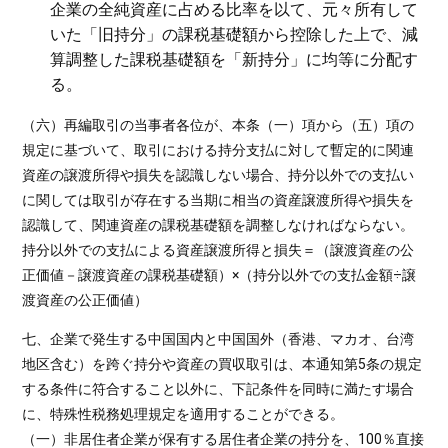
企業の全純資産に占める比率を以て、元々所有して
いた「旧持分」の課税基礎額から控除した上で、減
算調整した課税基礎額を「新持分」に均等に分配す
る。
（六）再編取引の当事者各位が、本条（一）項から（五）項の
規定に基づいて、取引における持分支払に対して暫定的に関連
資産の譲渡所得や損失を認識しない場合、持分以外での支払い
に関しては取引が存在する当期に相当の資産譲渡所得や損失を
認識して、関連資産の課税基礎額を調整しなければならない。
持分以外での支払による資産譲渡所得と損失＝（譲渡資産の公
正価値－譲渡資産の課税基礎額）×（持分以外での支払金額÷譲
渡資産の公正価値）
七、企業で発生する中国国内と中国国外（香港、マカオ、台湾
地区含む）を跨ぐ持分や資産の買収取引は、本通知第5条の規定
する条件に符合すること以外に、下記条件を同時に満たす場合
に、特殊性税務処理規定を適用することができる。
（一）非居住者企業が保有する居住者企業の持分を、100％直接