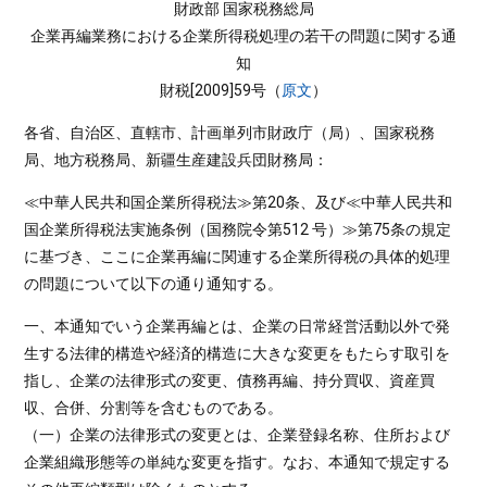
財政部 国家税務総局
企業再編業務における企業所得税処理の若干の問題に関する通
知
財税[2009]59号（
原文
）
各省、自治区、直轄市、計画単列市財政庁（局）、国家税務
局、地方税務局、新疆生産建設兵団財務局：
≪中華人民共和国企業所得税法≫第20条、及び≪中華人民共和
国企業所得税法実施条例（国務院令第512 号）≫第75条の規定
に基づき、ここに企業再編に関連する企業所得税の具体的処理
の問題について以下の通り通知する。
一、本通知でいう企業再編とは、企業の日常経営活動以外で発
生する法律的構造や経済的構造に大きな変更をもたらす取引を
指し、企業の法律形式の変更、債務再編、持分買収、資産買
収、合併、分割等を含むものである。
（一）企業の法律形式の変更とは、企業登録名称、住所および
企業組織形態等の単純な変更を指す。なお、本通知で規定する