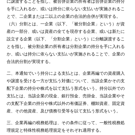
に譲渡することを指し、被合併企業の所有者は合併企業の持分
を手に入れるか、或いは持分に依らない支払いが実施されるこ
とで、二企業または二以上の企業の合法的合併が実現する。
（六）分割とは、一企業（以下、「被分割企業」という）が資
産の一部分、或いは資産の全てを現存する企業、或いは新たに
設立する企業（以下、「分割企業」という）に分離譲渡するこ
とを指し、被分割企業の所有者は分割企業の持分を手に入れる
か、或いは持分に依らない支払いが実施されることで、企業の
合法的分割が実現する。
二、本通知でいう持分による支払とは、企業再編での資産購入
や譲渡を受ける一方が支払う対価について、当該企業かその支
配下企業の持分や株式を以て支払う形式をいう。持分以外での
支払とは、当該企業の現金、銀行預金、売掛金、当該企業やそ
の支配下企業の持分や株式以外の有価証券、棚卸資産、固定資
産、その他資産、及び債務引受等を以て支払う形式をいう。
三、企業再編の税務処理は、その条件に従って、一般性税務処
理規定と特殊性税務処理規定をそれぞれ適用する。