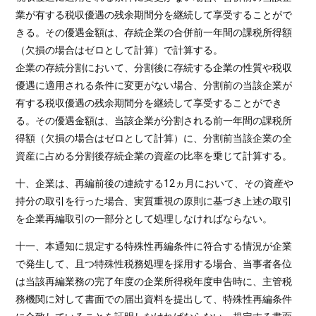
業が有する税収優遇の残余期間分を継続して享受することがで
きる。その優遇金額は、存続企業の合併前一年間の課税所得額
（欠損の場合はゼロとして計算）で計算する。
企業の存続分割において、分割後に存続する企業の性質や税収
優遇に適用される条件に変更がない場合、分割前の当該企業が
有する税収優遇の残余期間分を継続して享受することができ
る。その優遇金額は、当該企業が分割される前一年間の課税所
得額（欠損の場合はゼロとして計算）に、分割前当該企業の全
資産に占める分割後存続企業の資産の比率を乗じて計算する。
十、企業は、再編前後の連続する12ヵ月において、その資産や
持分の取引を行った場合、実質重視の原則に基づき上述の取引
を企業再編取引の一部分として処理しなければならない。
十一、本通知に規定する特殊性再編条件に符合する情況が企業
で発生して、且つ特殊性税務処理を採用する場合、当事者各位
は当該再編業務の完了年度の企業所得税年度申告時に、主管税
務機関に対して書面での届出資料を提出して、特殊性再編条件