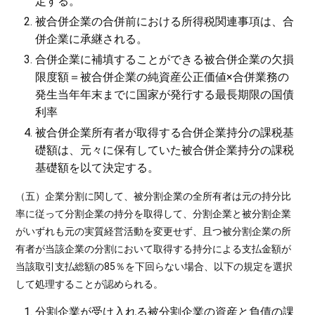
定する。
被合併企業の合併前における所得税関連事項は、合
併企業に承継される。
合併企業に補填することができる被合併企業の欠損
限度額＝被合併企業の純資産公正価値×合併業務の
発生当年年末までに国家が発行する最長期限の国債
利率
被合併企業所有者が取得する合併企業持分の課税基
礎額は、元々に保有していた被合併企業持分の課税
基礎額を以て決定する。
（五）企業分割に関して、被分割企業の全所有者は元の持分比
率に従って分割企業の持分を取得して、分割企業と被分割企業
がいずれも元の実質経営活動を変更せず、且つ被分割企業の所
有者が当該企業の分割において取得する持分による支払金額が
当該取引支払総額の85％を下回らない場合、以下の規定を選択
して処理することが認められる。
分割企業が受け入れる被分割企業の資産と負債の課