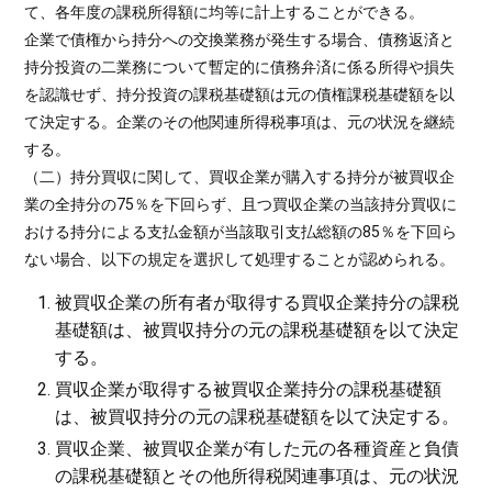
て、各年度の課税所得額に均等に計上することができる。
企業で債権から持分への交換業務が発生する場合、債務返済と
持分投資の二業務について暫定的に債務弁済に係る所得や損失
を認識せず、持分投資の課税基礎額は元の債権課税基礎額を以
て決定する。企業のその他関連所得税事項は、元の状況を継続
する。
（二）持分買収に関して、買収企業が購入する持分が被買収企
業の全持分の75％を下回らず、且つ買収企業の当該持分買収に
おける持分による支払金額が当該取引支払総額の85％を下回ら
ない場合、以下の規定を選択して処理することが認められる。
被買収企業の所有者が取得する買収企業持分の課税
基礎額は、被買収持分の元の課税基礎額を以て決定
する。
買収企業が取得する被買収企業持分の課税基礎額
は、被買収持分の元の課税基礎額を以て決定する。
買収企業、被買収企業が有した元の各種資産と負債
の課税基礎額とその他所得税関連事項は、元の状況