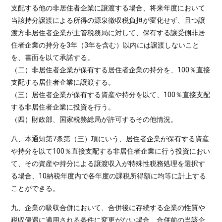
支配する他の非居住者企業に譲渡する場合、将来年度において
当該持分譲渡による所得の源泉徴収税負担が変化せず、且つ譲
渡方非居住者企業が主管税務局に対して、保有する譲受側非居
住者企業の持分を3年（3年を含む）以内には譲渡しないこと
を、書面を以て承諾する。
（二）非居住者企業が保有する居住者企業の持分を、100％直接
支配する居住者企業に譲渡する。
（三）居住者企業が保有する資産や持分を以て、100％直接支配
する非居住者企業に投資を行う。
（四）財政部、国家税務総局が許可するその他情況。
八、本通知第7条第（三）項にいう、居住者企業が保有する資産
や持分を以て100％直接支配する非居住者企業に行う投資におい
て、その資産や持分による譲渡収入が特殊性税務処理を選択す
る場合、10納税年度内で各年度の課税所得額に均等に計上する
ことができる。
九、企業の吸収合併において、合併後に存続する企業の性質や
税収優遇に適用される条件に変更がない場合、合併前の当該企