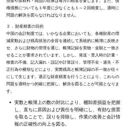
預金や原材料・商品の在庫は毎月の精査を要します。また、債
権債務についても１年度に少なくとも１～２回精査し、適時に
問題の解決を図らなければなりません。
２． 財産精査の目的
中国の会計制度では、いかなる企業においても、各種財産の増
減変動および残高状況の全容を連続して系統的に帳簿に反映さ
せ、さらに財物の管理を通じ、帳簿記録を実物・金額と一致さ
せることが要求されています。しかし、発送・受入時の計量・
検査の不備、記入漏れ・誤記や計算誤り、管理不全・過失・不
正行為や横領などにより、実際残高と帳簿記録の不一致が往々
にして生じます。適正な財産精査を行うことにより、これらの
問題を適時かつ的確に把握し、解決を図ることが可能となりま
す。
実数と帳簿上の数の対比により、棚卸差損益を把握
し、直ちに原因および責任を明確にし、有効な措置
を取ることで、誤りを排除し、作業の改善と会計情
報の正確性の向上を図る。