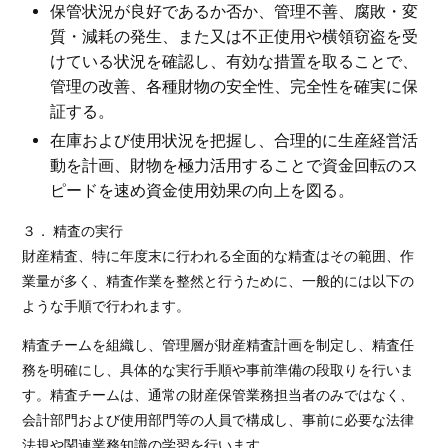
保管状況が良好であるか否か、管理不善、腐敗・変
質・減耗の発生、また又は不正使用や横領窃盗を受
けている状況を確認し、有効な措置を取ることで、
管理の改善、各種財物の安全性、完全性を確実に保
証する。
在庫および使用状況を把握し、合理的に生産経営活
動を計画、財物を極力活用することで資金回転のス
ピードを速め資金使用効果の向上を図る。
３． 精査の実行
財産精査、特に年度末に行われる全面的な精査はその範囲、作
業量が多く、精査作業を整然と行うために、一般的には以下の
ような手順で行われます。
精査チームを組織し、管理層が財産精査計画を制定し、精査任
務を明確にし、具体的な実行手順や事前準備の段取りを行いま
す。精査チームは、通常の財産保管業務担当者のみではなく、
会計部門および使用部門等の人員で構成し、事前に必要な法律
法規や関連業務知識の学習を行います。