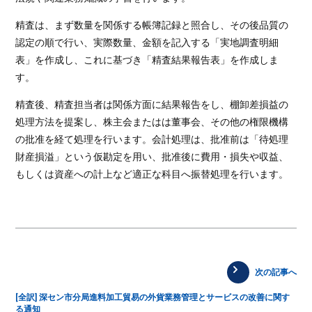
精査は、まず数量を関係する帳簿記録と照合し、その後品質の
認定の順で行い、実際数量、金額を記入する「実地調査明細
表」を作成し、これに基づき「精査結果報告表」を作成しま
す。
精査後、精査担当者は関係方面に結果報告をし、棚卸差損益の
処理方法を提案し、株主会またはは董事会、その他の権限機構
の批准を経て処理を行います。会計処理は、批准前は「待処理
財産損溢」という仮勘定を用い、批准後に費用・損失や収益、
もしくは資産への計上など適正な科目へ振替処理を行います。
次の記事へ
[全訳] 深セン市分局進料加工貿易の外貨業務管理とサービスの改善に関す
る通知