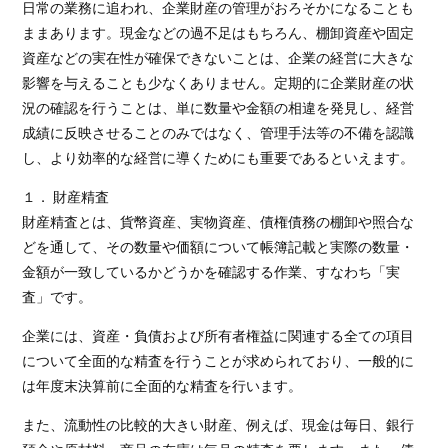
日常の業務に追われ、企業財産の管理がおろそかになることも
ままあります。現金などの過不足はもちろん、棚卸資産や固定
資産などの実在性が確保できないことは、企業の経営に大きな
影響を与えることも少なくありません。定期的に企業財産の状
況の確認を行うことは、単に数量や金額の相違を発見し、経営
成績に反映させることのみではなく、管理手法等の不備を認識
し、より効率的な経営に導くためにも重要であるといえます。
１． 財産精査
財産精査とは、貨幣資産、実物資産、債権債務の棚卸や照合な
どを通して、その数量や価額について帳簿記載と実際の数量・
金額が一致しているかどうかを確認する作業、すなわち「実
査」です。
企業には、資産・負債および所有者権益に関連する全ての項目
について全面的な精査を行うことが求められており、一般的に
は年度末決算前に全面的な精査を行います。
また、流動性の比較的大きい財産、例えば、現金は毎日、銀行