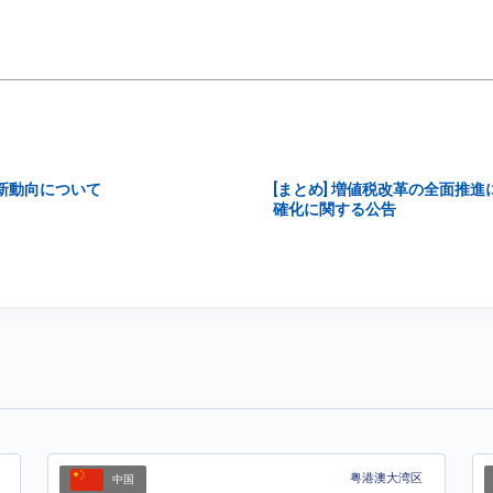
の新動向について
[まとめ] 増値税改革の全面推
確化に関する公告
粤港澳大湾区
中国