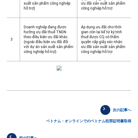
xuất sản phẩm công nghiệp
ưu đãi sản xuất sản phẩm
hỗ trợ)
công nghiệp hỗ trợ.
Doanh nghiệp đang được
Áp dụng ưu đãi cho thời
hưởng ưu đãi thuế TNDN
gian còn lại kể từ kỳ tính
theo điều kiện ưu đãi khác
thuế được CQ có thẩm
3
(ngoài điều kiện ưu đãi đối
quyền cấp giấy xác nhận
với dự án sản xuất sản phẩm
ưu đãi sản xuất sản phẩm
công nghiệp hỗ trợ)
công nghiệp hỗ trợ.
次の記事へ
ベトナム・オンラインでのベトナム犯罪証明書取得
前の記事へ