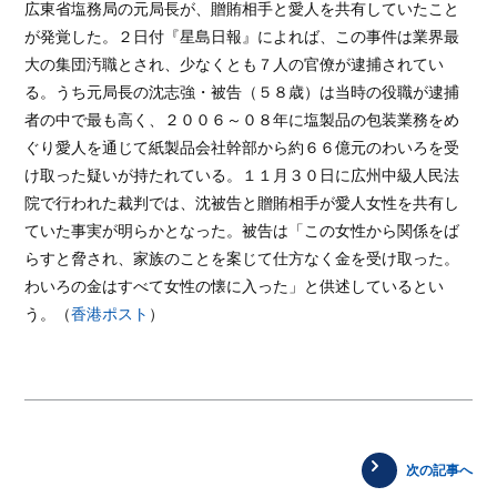
広東省塩務局の元局長が、贈賄相手と愛人を共有していたこと
が発覚した。２日付『星島日報』によれば、この事件は業界最
大の集団汚職とされ、少なくとも７人の官僚が逮捕されてい
る。うち元局長の沈志強・被告（５８歳）は当時の役職が逮捕
者の中で最も高く、２００６～０８年に塩製品の包装業務をめ
ぐり愛人を通じて紙製品会社幹部から約６６億元のわいろを受
け取った疑いが持たれている。１１月３０日に広州中級人民法
院で行われた裁判では、沈被告と贈賄相手が愛人女性を共有し
ていた事実が明らかとなった。被告は「この女性から関係をば
らすと脅され、家族のことを案じて仕方なく金を受け取った。
わいろの金はすべて女性の懐に入った」と供述しているとい
う。（
香港ポスト
）
次の記事へ