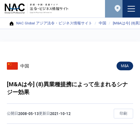
NAC Global アジア法令・ビジネス情報サイト
中国
[M&Aは今] 
中国
M&A
[M&Aは今] (8)異業種提携によって生まれるシナ
ジー効果
公開日
更新日
印刷
2008-05-13
2021-10-12