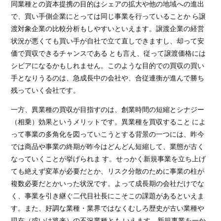
同業種との資本提携の目的はシェアの拡大や他の地域への進出
で、買い手側企業にとっては同じ事業を行っていることか ら譲
渡対象企業の比較分析もしやすいといえます。譲渡企業の経営
状況が悪くても買い手が自社で立て直しできますし、却って安
価で買収できるチャンスである とも言え、従って譲渡価格には
シビアになるかもしれません。このような目的での買収の買い
手となりうるのは、急成長中の会社や、合従連衡が進んで勝ち
残っていく会社です。
一方、異業種の買収が目指すのは、創業時間の短縮とシナジー
（相乗）効果というメリットです。異業種を買収すること によ
って事業の多角化を図っていこうとする背景の一つには、昨今
では商品や事業の終期が昨今はどんどん短縮して、業態が古く
なっていくことが挙げられま す。せっかく新規事業を立ち上げ
ても絶えず変革が必要だとか、リスク分散のために事業の柱が
複数必要だとかいった状況です。よって成長期の会社だけでな
く、事業を引き継ぐ二代目社長にこそこの課題があるといえま
す。また、好調な業種・業界ではなくむしろ歴史が古い業種や
現在（或いは将来）の不況業種とも いえます。新規事業を一か