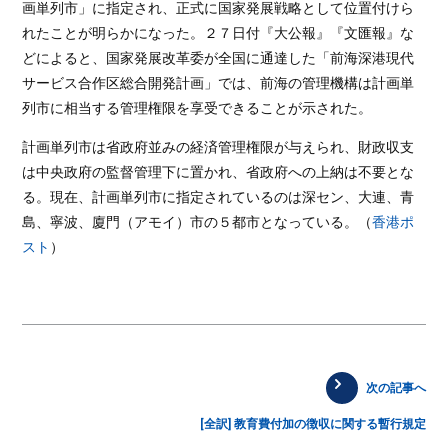
画単列市」に指定され、正式に国家発展戦略として位置付けら
れたことが明らかになった。２７日付『大公報』『文匯報』な
どによると、国家発展改革委が全国に通達した「前海深港現代
サービス合作区総合開発計画」では、前海の管理機構は計画単
列市に相当する管理権限を享受できることが示された。
計画単列市は省政府並みの経済管理権限が与えられ、財政収支
は中央政府の監督管理下に置かれ、省政府への上納は不要とな
る。現在、計画単列市に指定されているのは深セン、大連、青
島、寧波、廈門（アモイ）市の５都市となっている。（
香港ポ
スト
）
次の記事へ
[全訳] 教育費付加の徴収に関する暫行規定