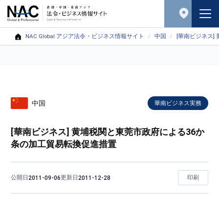
NAC Global アジア法令・ビジネス情報サイト
中国
[華南ビジネス
中国
華南ビジネス実務
[華南ビジネス] 黄埔税関と東莞市政府による36か
条の加工貿易転換促進措置
公開日
更新日
印刷
2011-09-06
2011-12-28