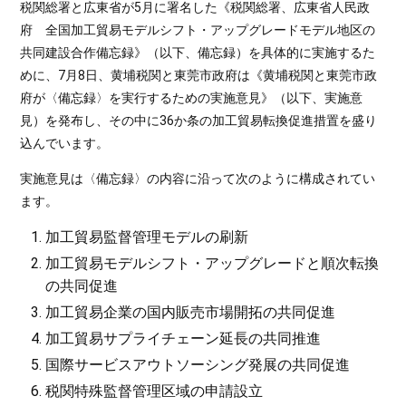
税関総署と広東省が5月に署名した《税関総署、広東省人民政
府 全国加工貿易モデルシフト・アップグレードモデル地区の
共同建設合作備忘録》（以下、備忘録）を具体的に実施するた
めに、7月8日、黄埔税関と東莞市政府は《黄埔税関と東莞市政
府が〈備忘録〉を実行するための実施意見》（以下、実施意
見）を発布し、その中に36か条の加工貿易転換促進措置を盛り
込んでいます。
実施意見は〈備忘録〉の内容に沿って次のように構成されてい
ます。
加工貿易監督管理モデルの刷新
加工貿易モデルシフト・アップグレードと順次転換
の共同促進
加工貿易企業の国内販売市場開拓の共同促進
加工貿易サプライチェーン延長の共同推進
国際サービスアウトソーシング発展の共同促進
税関特殊監督管理区域の申請設立