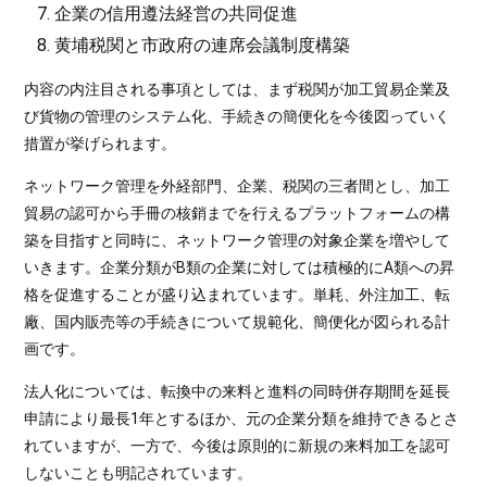
企業の信用遵法経営の共同促進
黄埔税関と市政府の連席会議制度構築
内容の内注目される事項としては、まず税関が加工貿易企業及
び貨物の管理のシステム化、手続きの簡便化を今後図っていく
措置が挙げられます。
ネットワーク管理を外経部門、企業、税関の三者間とし、加工
貿易の認可から手冊の核銷までを行えるプラットフォームの構
築を目指すと同時に、ネットワーク管理の対象企業を増やして
いきます。企業分類がB類の企業に対しては積極的にA類への昇
格を促進することが盛り込まれています。単耗、外注加工、転
廠、国内販売等の手続きについて規範化、簡便化が図られる計
画です。
法人化については、転換中の来料と進料の同時併存期間を延長
申請により最長1年とするほか、元の企業分類を維持できるとさ
れていますが、一方で、今後は原則的に新規の来料加工を認可
しないことも明記されています。