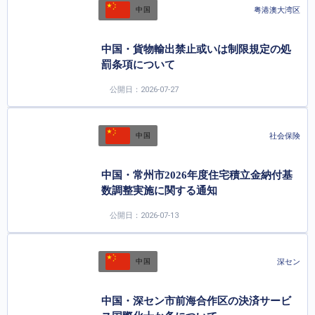
粤港澳大湾区
中国
中国・貨物輸出禁止或いは制限規定の処
罰条項について
公開日：2026-07-27
社会保険
中国
中国・常州市2026年度住宅積立金納付基
数調整実施に関する通知
公開日：2026-07-13
深セン
中国
中国・深セン市前海合作区の決済サービ