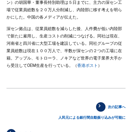
ン）の胡国華・董事長特別助理は５日までに、主力の深セン工
場で従業員総数を２０万人分削減し、内陸部に移す考えを明ら
かにした。中国の各メディアが伝えた。
深セン拠点は、従業員総数を減らした後、人件費が低い内陸部
で新たに雇用し、生産コストの削減につなげる。同社は現在、
河南省と四川省に大型工場を建設している。同社グループの従
業員総数は現在１００万人で、半数が深センの２つの工場に在
籍。アップル、モトローラ、ノキアなど世界の電子業界大手か
ら受注してOEM生産を行っている。（
香港ポスト
）
次の記事へ
人民元による銀行間自動振り込みが可能に