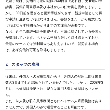
更新手続は、労働許可証の期限の30日前であれば、更新用の申
請書、労働許可書原本及び本社からの任命書を提出します。し
かし、30日前を過ぎると更新手続ができず、新規申請として再
び申請し直さなければなりません。書類をまた一から用意しな
ければならず時間もかかりますので注意が必要です。
なお、近年労働許可証を取得せず、不法に就労している外国人
が増加しています。ベトナム当局も厳しく取り締まっており、
最悪のケースでは強制退去もありえますので、就労する場合
は、必ず労働許可証を取得しましょう。
2 スタッフの雇用
従来は、外国人への雇用規制があり、外国人の雇用は総従業員
数の3％までしか認められていませんでした。しかし、2008年3
月にこの規制は撤廃され、現在は雇用人数に規制はありませ
ん。
また、法人及び駐在員事務所ともにベトナム人雇用義務はあり
ませんので、外国人のみで運営することも可能です。