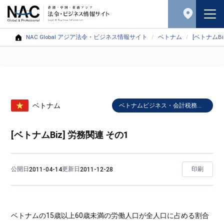
NAC Global アジア法令・ビジネス情報サイト
ベトナム
[ベトナムBi
ベトナム
ベトナムビジネス・会計税務入門
[ベトナムBiz] 労務関連 その1
公開日
更新日
印刷
2011-04-14
2011-12-28
ベトナムの15歳以上60歳未満の労働人口が全人口に占める割合