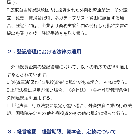
扱う。
 広東自由貿易試験区内に投資された外商投資企業は、その設
立、変更、抹消登記時、ネガティブリスト範囲に該当する場
合、登記部門は、企業より商務主管部門の発行した批准文書の
提出を受けた後、登記手続きを取り扱う。
２．登記管理における法律の適用
外商投資企業の登記管理において、以下の順序で法律を適用
するとされています。
 “外資三法”及び“台胞投資法”に規定がある場合、それに従う。
 上記法律に規定が無い場合、《会社法》《会社登記管理条例》
の関連規定を適用する。
 上記法律、行政法規に規定が無い場合、外商投資企業の行政法
規、国務院決定その 他外商投資のその他の規定に沿って行う。
３．経営範囲、経営期限、資本金、定款について