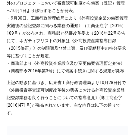
外のプロジェクトにおいて審査認可制度から備案（登記）管理
へ10月1日より移行することが発表。
・9月30日、工商行政管理総局により《外商投資企業の備案管理
実施後の登記登録に関わる業務の通知》（工商企注字［2016］
189号）が公布され、商務部と発展改革委より2016年22号公告
にて、ネガティブリストの対象は《外商投資産業指導目録
（2015修正）》の制限類及び禁止類、及び奨励類中の持分要求
等に基づくことが規定。
・商務部より《外商投資企業設立及び変更備案管理暫定弁法》
（商務部令2016年第3号）にて備案手続きに関する規定が発布
上記の動きに基づき、広東省工商行政管理局より10月28日付で
《外商投資審査認可制度改革後の我省における外商投資企業登
記登録業務を良く行うことについての指導意見》(粤工商企字
[2016]471号)が発布されています。主な内容は以下の通りで
す。