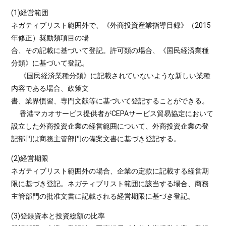
(1)経営範囲
ネガティブリスト範囲外で、《外商投資産業指導目録》（2015
年修正）奨励類項目の場
合、その記載に基づいて登記。許可類の場合、《国民経済業種
分類》に基づいて登記。
《国民経済業種分類》に記載されていないような新しい業種
内容である場合、政策文
書、業界慣習、専門文献等に基づいて登記することができる。
香港マカオサービス提供者がCEPAサービス貿易協定において
設立した外商投資企業の経営範囲について、外商投資企業の登
記部門は商務主管部門の備案文書に基づき登記する。
(2)経営期限
ネガティブリスト範囲外の場合、企業の定款に記載する経営期
限に基づき登記。ネガティブリスト範囲に該当する場合、商務
主管部門の批准文書に記載される経営期限に基づき登記。
(3)登録資本と投資総額の比率