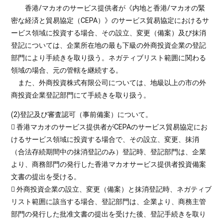
香港/マカオのサービス提供者が《内地と香港/マカオの緊
密な経済と貿易協定（CEPA）》のサービス貿易協定におけるサ
ービス領域に投資する場合、その設立、変更（備案）及び抹消
登記については、企業所在地の最も下級の外商投資企業の登記
部門により手続きを取り扱う。ネガティブリスト範囲に関わる
領域の場合、元の管轄を継続する。
また、外商投資株式有限公司については、地級以上の市の外
商投資企業登記部門にて手続きを取り扱う。
(2)登記及び審査認可（事前備案）について。
 香港マカオのサービス提供者がCEPAのサービス貿易協定にお
けるサービス領域に投資する場合で、その設立、変更、抹消
（合法存続期間中の抹消登記のみ）登記時、登記部門は、企業
より、商務部門の発行した香港マカオサービス提供者投資備案
文書の提出を受ける。
 外商投資企業の設立、変更（備案）と抹消登記時、ネガティブ
リスト範囲に該当する場合、登記部門は、企業より、商務主管
部門の発行した批准文書の提出を受けた後、登記手続きを取り