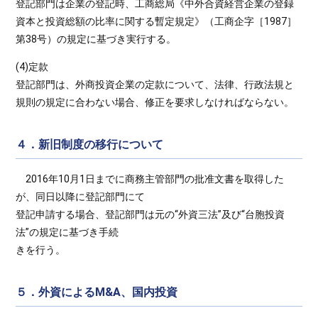
登記部門は企業の登記時、工商総局《中外合資経営企業の登録
資本と投資総額の比率に関する暫定規定》（工商企字［1987］
第38号）の規定に基づき実行する。
(4)定款
登記部門は、外商投資企業の定款について、法律、行政法規と
規則の規定に合わない場合、修正を要求しなければならない。
４．新旧制度の移行について
2016年10月1日までに商務主管部門の批准文書を取得した
が、同日以降に登記部門にて
登記申請する場合、登記部門は元の“外資三法”及び“台胞投資
法”の規定に基づき手続
きを行う。
５．外資によるM&A、国内投資