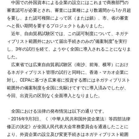
中国での外国資本による企業の設立にはこれまで商務部門の
審査認可が必要とされ、審査には業種により数週間から1か月超
を要し、また認可権限によって区（または鎮）、市、省の審査
へと長い期間を要するプロジェクトもありました。
近年、自由貿易試験区では、この認可制度について、ネガテ
ィブリスト範囲外において届出手続きのみの“備案制度”を実行
し、3年の試行を経て、ようやく全国に導入されることになりま
した。
広東省では広東自由貿易試験区（南沙、前海、横琴）におけ
るネガティブリスト管理の試行と同時に、香港・マカオ企業に
対し、CEPAに基づき広東省に投資する際にはネガティブリスト
範囲外の備案制度を全国に先駆けてすでに導入済みでしたが、
今回、出資元の区別なく全面導入となりました。
全国における法律の発布情況は以下の通りです。
・2016年9月3日、《〈中華人民共和国外資企業法〉等四部法律
修正の決定》が全国人民代表大会常務委員会を通過したことに
より、外資企業の設立及び変更手続きはネガティブリスト範囲