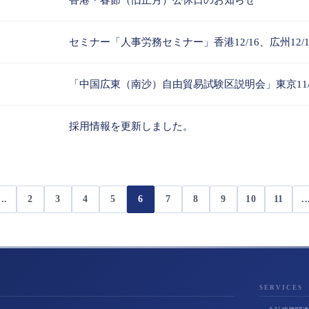
香港・春節（旧正月）公休日のお知らせ
セミナー「人事労務セミナー」香港12/16、広州12/1
「中国広東（南沙）自由貿易試験区説明会」東京11/
採用情報を更新しました。
...
2
3
4
5
6
7
8
9
10
11
..
SERVICES