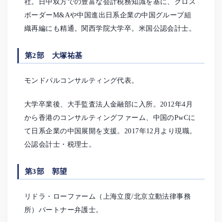
社。日中双方での豊富な会計税務知識を基に、クロス
ボーダーM&Aや中国進出日系企業の中国グループ組
織再編にも精通。関西学院大学卒。米国公認会計士。
第2部 大塚祐基
モンドパルコンサルティング代表。
大学卒業後、大手監査法人金融部に入所。2012年4月
から香港のコンサルティングファーム、中国のPwCに
て日系企業の中国展開を支援。2017年12月より現職。
公認会計士・税理士。
第3部 郭望
リドラ・ローファーム（上海立度/北京立動法律事務
所）パートナー弁護士。